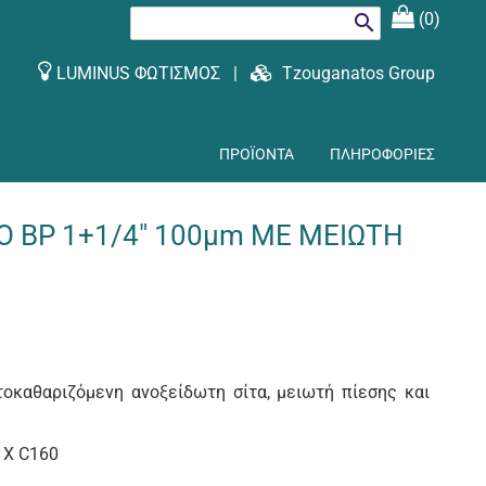
(0)
search
LUMINUS ΦΩΤΙΣΜΟΣ
|
Tzouganatos Group
ΠΡΟΪΟΝΤΑ
ΠΛΗΡΟΦΟΡΙΕΣ
 ΒP 1+1/4" 100μm ΜΕ ΜΕΙΩΤΗ
οκαθαριζόμενη ανοξείδωτη σίτα, μειωτή πίεσης και
 X C160